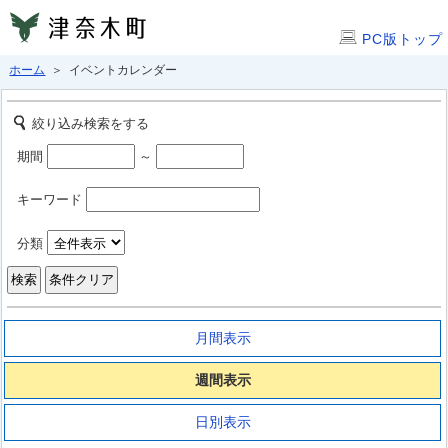
PC版トップ
ホーム
＞ イベントカレンダー
絞り込み検索をする
期間
～
キーワード
分類
月間表示
週間表示
日別表示