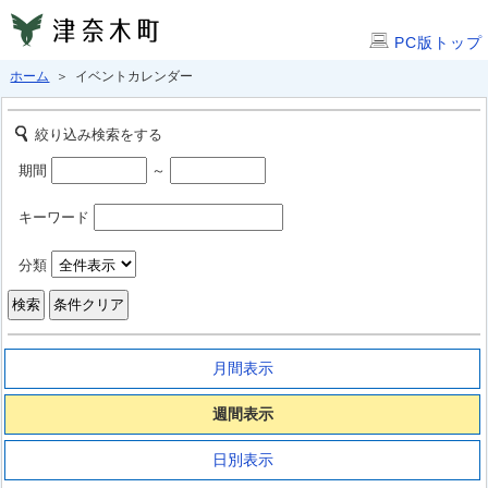
PC版トップ
ホーム
＞ イベントカレンダー
絞り込み検索をする
期間
～
キーワード
分類
月間表示
週間表示
日別表示