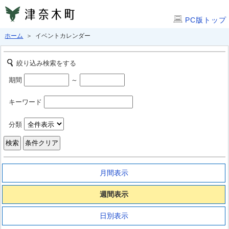
PC版トップ
ホーム
＞ イベントカレンダー
絞り込み検索をする
期間
～
キーワード
分類
月間表示
週間表示
日別表示