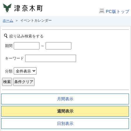
PC版トップ
ホーム
＞ イベントカレンダー
絞り込み検索をする
期間
～
キーワード
分類
月間表示
週間表示
日別表示