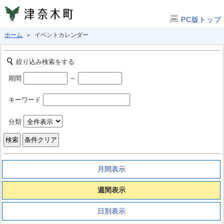
PC版トップ
ホーム
＞ イベントカレンダー
絞り込み検索をする
期間
～
キーワード
分類
月間表示
週間表示
日別表示