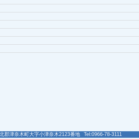
郡津奈木町大字小津奈木2123番地 Tel:0966-78-3111