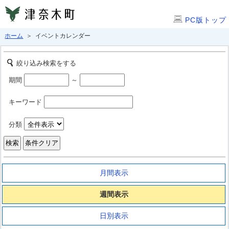
PC版トップ
ホーム
＞ イベントカレンダー
絞り込み検索をする
期間
～
キーワード
分類
月間表示
週間表示
日別表示