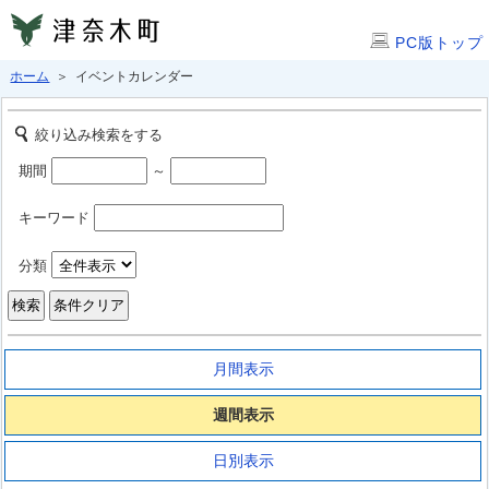
PC版トップ
ホーム
＞ イベントカレンダー
絞り込み検索をする
期間
～
キーワード
分類
月間表示
週間表示
日別表示