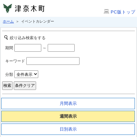
PC版トップ
ホーム
＞ イベントカレンダー
絞り込み検索をする
期間
～
キーワード
分類
月間表示
週間表示
日別表示