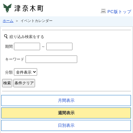
PC版トップ
ホーム
＞ イベントカレンダー
絞り込み検索をする
期間
～
キーワード
分類
月間表示
週間表示
日別表示