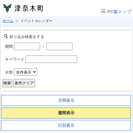
PC版トップ
ホーム
＞ イベントカレンダー
絞り込み検索をする
期間
～
キーワード
分類
月間表示
週間表示
日別表示