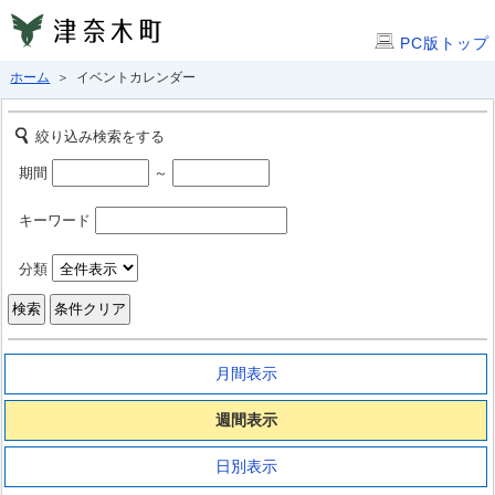
PC版トップ
ホーム
＞ イベントカレンダー
絞り込み検索をする
期間
～
キーワード
分類
月間表示
週間表示
日別表示