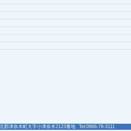
郡津奈木町大字小津奈木2123番地 Tel:0966-78-3111