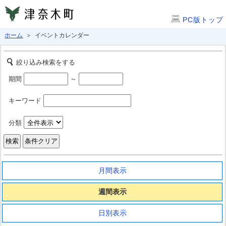
PC版トップ
ホーム
＞ イベントカレンダー
絞り込み検索をする
期間
～
キーワード
分類
月間表示
週間表示
日別表示