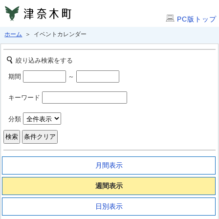
PC版トップ
ホーム
＞ イベントカレンダー
絞り込み検索をする
期間
～
キーワード
分類
月間表示
週間表示
日別表示