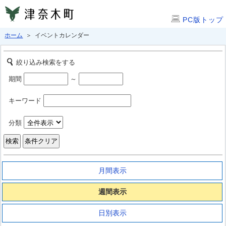
PC版トップ
ホーム
＞ イベントカレンダー
絞り込み検索をする
期間
～
キーワード
分類
月間表示
週間表示
日別表示