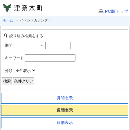
PC版トップ
ホーム
＞ イベントカレンダー
絞り込み検索をする
期間
～
キーワード
分類
月間表示
週間表示
日別表示