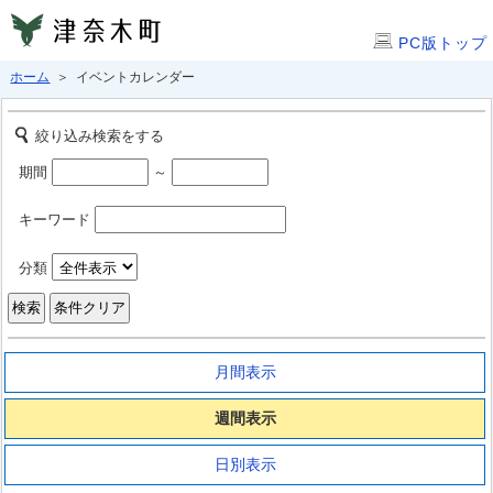
PC版トップ
ホーム
＞ イベントカレンダー
絞り込み検索をする
期間
～
キーワード
分類
月間表示
週間表示
日別表示