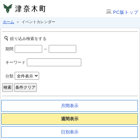
PC版トップ
ホーム
＞ イベントカレンダー
絞り込み検索をする
期間
～
キーワード
分類
月間表示
週間表示
日別表示