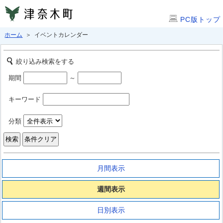
PC版トップ
ホーム
＞ イベントカレンダー
絞り込み検索をする
期間
～
キーワード
分類
月間表示
週間表示
日別表示