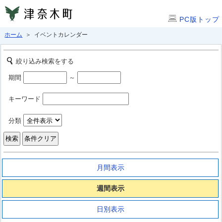
PC版トップ
ホーム
＞ イベントカレンダー
絞り込み検索をする
期間
～
キーワード
分類
月間表示
週間表示
日別表示