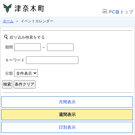
PC版トップ
ホーム
＞ イベントカレンダー
絞り込み検索をする
期間
～
キーワード
分類
月間表示
週間表示
日別表示