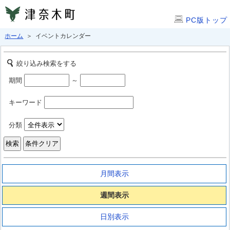
PC版トップ
ホーム
＞ イベントカレンダー
絞り込み検索をする
期間
～
キーワード
分類
月間表示
週間表示
日別表示