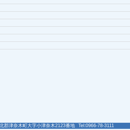
郡津奈木町大字小津奈木2123番地 Tel:0966-78-3111