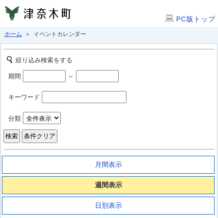
PC版トップ
ホーム
＞ イベントカレンダー
絞り込み検索をする
期間
～
キーワード
分類
月間表示
週間表示
日別表示