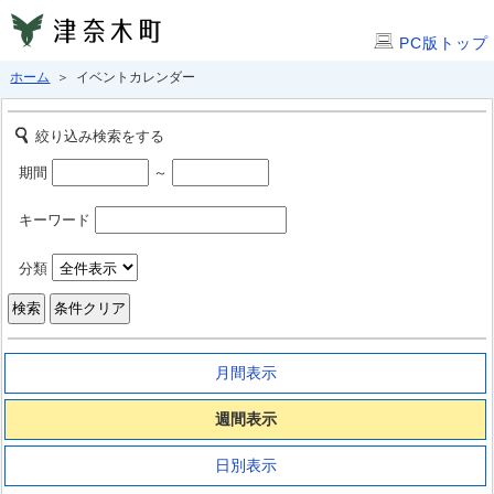
PC版トップ
ホーム
＞ イベントカレンダー
絞り込み検索をする
期間
～
キーワード
分類
月間表示
週間表示
日別表示