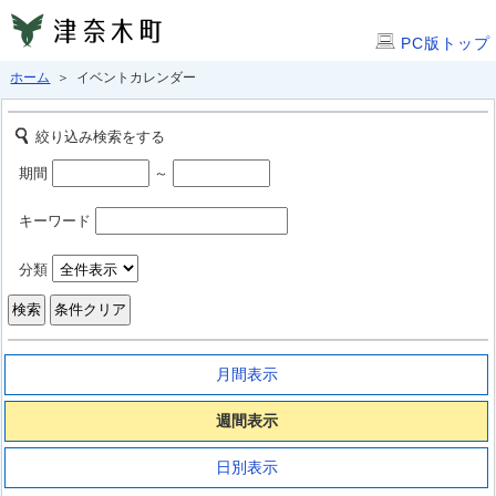
PC版トップ
ホーム
＞ イベントカレンダー
絞り込み検索をする
期間
～
キーワード
分類
月間表示
週間表示
日別表示