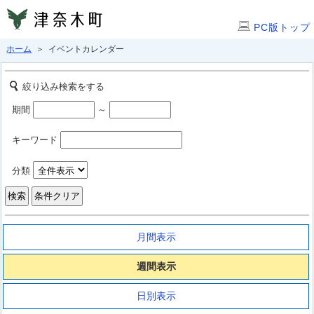
PC版トップ
ホーム
＞ イベントカレンダー
絞り込み検索をする
期間
～
キーワード
分類
月間表示
週間表示
日別表示