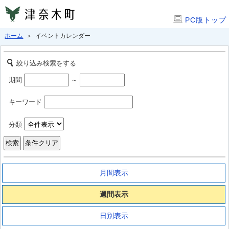
PC版トップ
ホーム
＞ イベントカレンダー
絞り込み検索をする
期間
～
キーワード
分類
月間表示
週間表示
日別表示