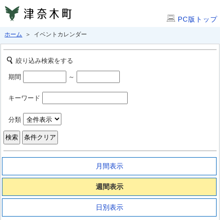
PC版トップ
ホーム
＞ イベントカレンダー
絞り込み検索をする
期間
～
キーワード
分類
月間表示
週間表示
日別表示