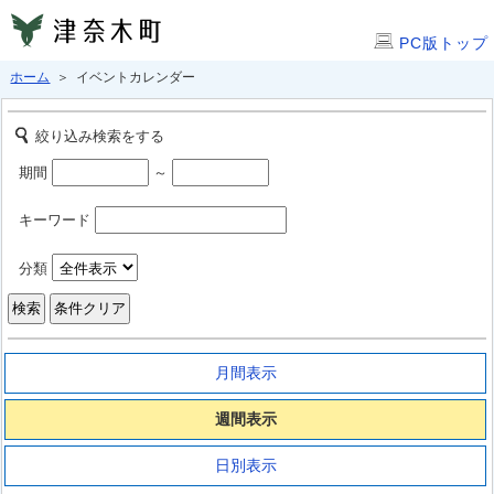
PC版トップ
ホーム
＞ イベントカレンダー
絞り込み検索をする
期間
～
キーワード
分類
月間表示
週間表示
日別表示