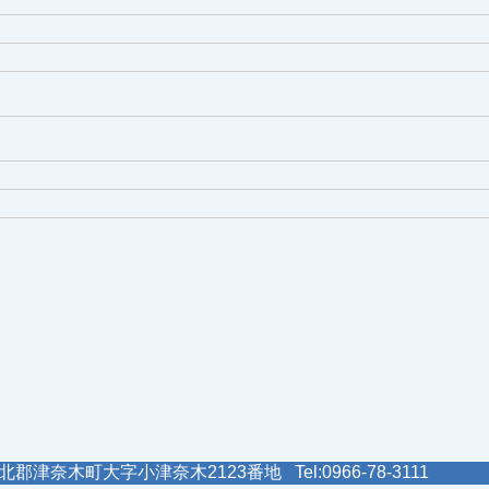
郡津奈木町大字小津奈木2123番地 Tel:0966-78-3111