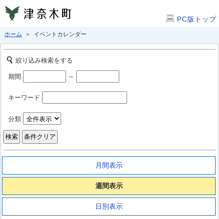
PC版トップ
ホーム
＞ イベントカレンダー
絞り込み検索をする
期間
～
キーワード
分類
月間表示
週間表示
日別表示