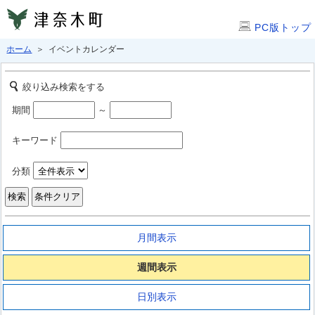
PC版トップ
ホーム
＞ イベントカレンダー
絞り込み検索をする
期間
～
キーワード
分類
月間表示
週間表示
日別表示