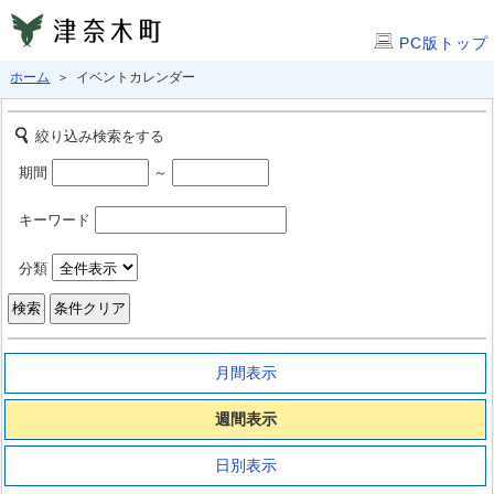
PC版トップ
ホーム
＞ イベントカレンダー
絞り込み検索をする
期間
～
キーワード
分類
月間表示
週間表示
日別表示