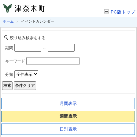
PC版トップ
ホーム
＞ イベントカレンダー
絞り込み検索をする
期間
～
キーワード
分類
月間表示
週間表示
日別表示