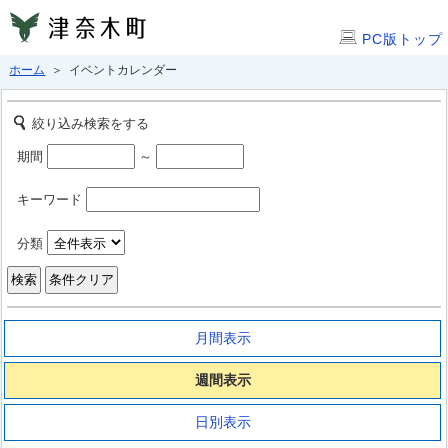
PC版トップ
ホーム
＞ イベントカレンダー
絞り込み検索をする
期間
～
キーワード
分類
月間表示
週間表示
日別表示