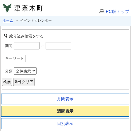
PC版トップ
ホーム
＞ イベントカレンダー
絞り込み検索をする
期間
～
キーワード
分類
月間表示
週間表示
日別表示