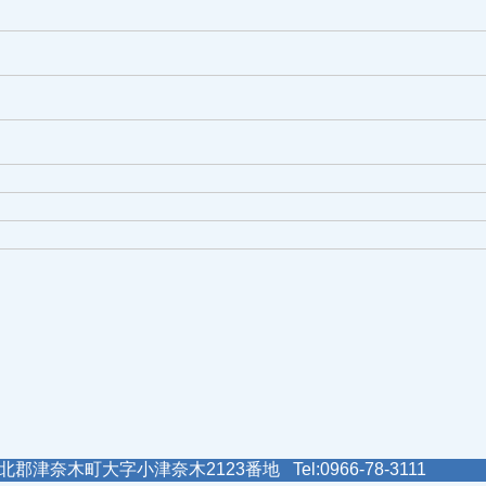
郡津奈木町大字小津奈木2123番地 Tel:0966-78-3111