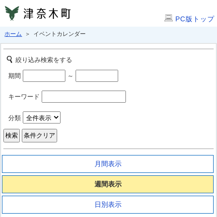
PC版トップ
ホーム
＞ イベントカレンダー
絞り込み検索をする
期間
～
キーワード
分類
月間表示
週間表示
日別表示