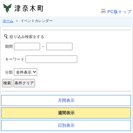
PC版トップ
ホーム
＞ イベントカレンダー
絞り込み検索をする
期間
～
キーワード
分類
月間表示
週間表示
日別表示