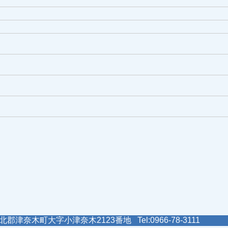
郡津奈木町大字小津奈木2123番地 Tel:0966-78-3111