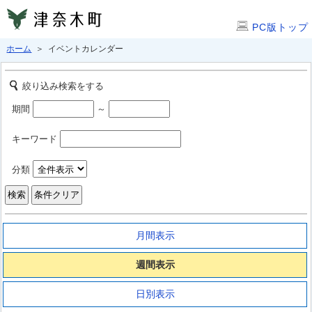
PC版トップ
ホーム
＞ イベントカレンダー
絞り込み検索をする
期間
～
キーワード
分類
月間表示
週間表示
日別表示