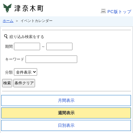
PC版トップ
ホーム
＞ イベントカレンダー
絞り込み検索をする
期間
～
キーワード
分類
月間表示
週間表示
日別表示