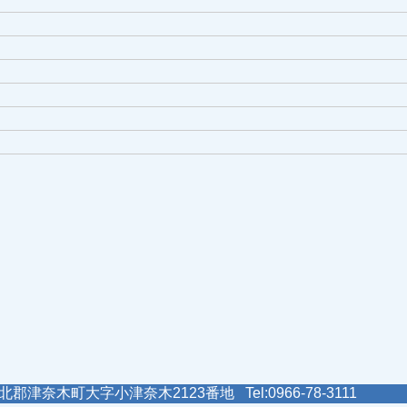
郡津奈木町大字小津奈木2123番地 Tel:0966-78-3111