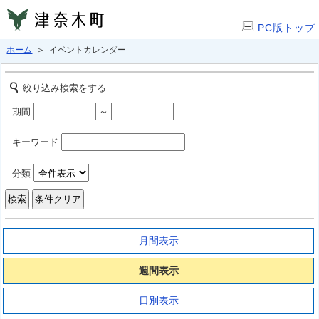
PC版トップ
ホーム
＞ イベントカレンダー
絞り込み検索をする
期間
～
キーワード
分類
月間表示
週間表示
日別表示