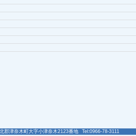
郡津奈木町大字小津奈木2123番地 Tel:0966-78-3111