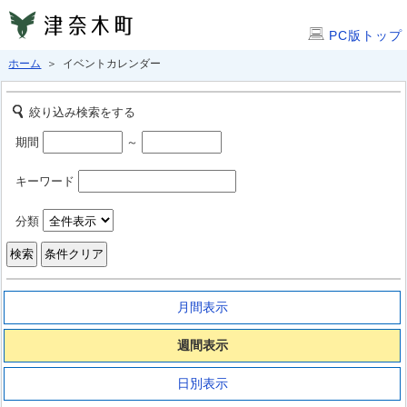
PC版トップ
ホーム
＞ イベントカレンダー
絞り込み検索をする
期間
～
キーワード
分類
月間表示
週間表示
日別表示