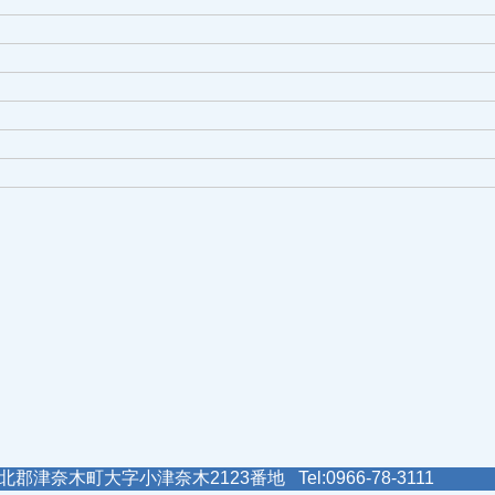
郡津奈木町大字小津奈木2123番地 Tel:0966-78-3111