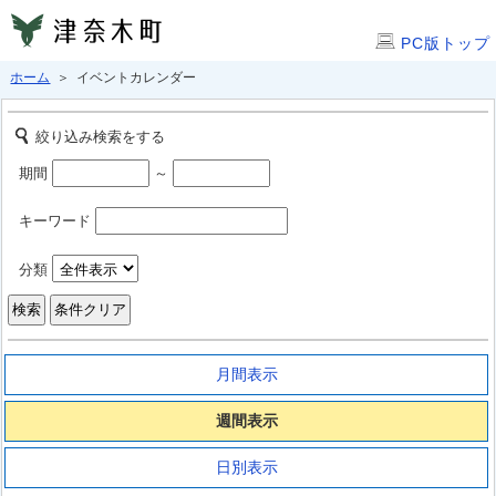
PC版トップ
ホーム
＞ イベントカレンダー
絞り込み検索をする
期間
～
キーワード
分類
月間表示
週間表示
日別表示